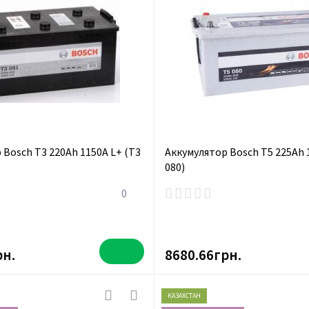
 Bosch T3 220Ah 1150A L+ (T3
Аккумулятор Bosch T5 225Ah 
080)
0
рн.
8680.66грн.
КАЗАХСТАН