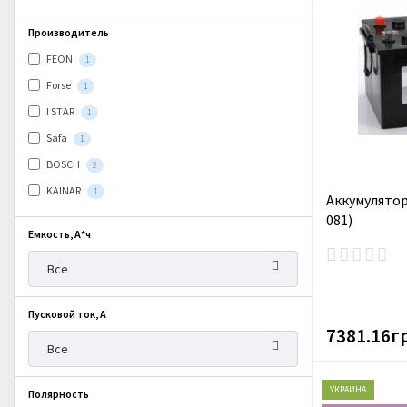
Производитель
FEON
1
Forse
1
I STAR
1
Safa
1
BOSCH
2
KAINAR
1
Аккумулятор
081)
Емкость, А*ч
Все
Пусковой ток, А
7381.16г
Все
УКРАИНА
Полярность