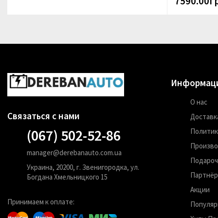
7590.00г
Информац
О нас
Связаться с нами
Доставка
(067) 502-52-86
Политик
Произв
manager@derebanauto.com.ua
Подароч
Украина, 20200, г. Звенигородка, ул.
Партнёр
Богдана Хмельницкого 15
Акции
Принимаем к оплате:
Популяр