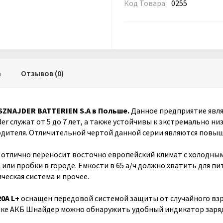
Код Товара:
0255
а
Отзывов (0)
SZNAJDER BATTERIEN S.A в Польше.
Данное предприятие явля
 служат от 5 до 7 лет, а также устойчивы к экстремально низ
дителя. Отличительной чертой данной серии являются повыш
отлично переносит восточно европейский климат с холодным
 или пробки в городе. Емкости в 65 а/ч должно хватить для п
ческая система и прочее.
0A L+
оснащен передовой системой защиты от случайного взр
ке АКБ Шнайдер можно обнаружить удобный индикатор заряд