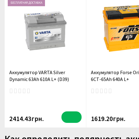
БЕСПЛАТНАЯ ДОСТАВКА
Аккумулятор VARTA Silver
Аккумулятор Forse Ori
Dynamic 63Ah 610A L+ (D39)
6СТ-65Ah 640A L+
2414.43грн.
1619.20грн.
Как определить полярность ак