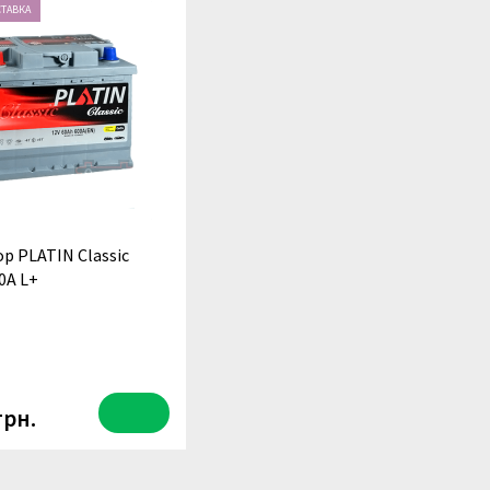
СТАВКА
р PLATIN Classic
0A L+
грн.