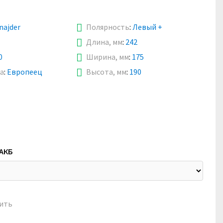
najder
Полярность
:
Левый +
Длина, мм
:
242
0
Ширина, мм
:
175
а
:
Европеец
Высота, мм
:
190
 АКБ
ить